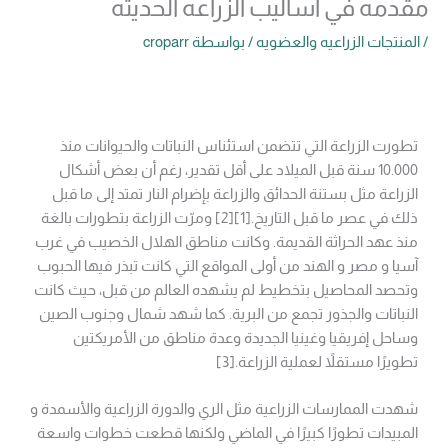
مقدمه في اساليب الزراعه الحديثه
/
المنتجات الزراعيه والعضويه
/ بواسطة
croparr
تطورت الزراعة التي تتضمن استئناس النباتات والحيوانات منذ
10.000 سنة قبل الميلاد على أقل تقدير، رغم أن بعض أشكال
الزراعة مثل بستنة الحدائق والزراعة بإضرام النار تمتد إلى ما قبل
ذلك في عصر ما قبل التاريخ.[1][2] ومرّت الزراعة بتطورات بالغة
منذ عهد الحراثة القديمة. وكانت مناطق الهلال الخصيب في غرب
آسيا و مصر و الهند من أولى المواقع التي كانت تبذر فيها الحبوب
وتحصد المحاصيل بتخطيط لم يشهده العالم من قبل، حيث كانت
النباتات والجذور تجمع من البرية. كما شهد شمال وجنوب الصين
وساحل إفريقيا وغينيا الجديدة وعدة مناطق من الأمريكتين
تطويرًا مستقلاً لعملية الزراعة.[3]
شهدت الممارسات الزراعية مثل الري والدورة الزراعية والأسمدة و
المبيدات تطورًا كبيرًا في الماضي ولكنها قطعت خطوات واسعة