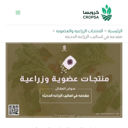
https://api.whatsapp.com/send/?
Instagram
Facebook
LinkedIn
خطي
&text&type=phone_number&app_absent=0
لى
لمحتوى
الرئيسية
المنتجات الزراعيه والعضويه
مقدمه في اساليب الزراعه الحديثه