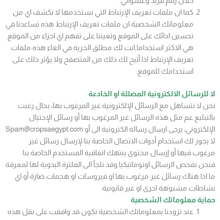
خلال رقم فريد وعشوائي.
كما ان ملفات تعريف الإرتباط التي نستخدمها لا تكشف اي من
معلوماتك الشخصية.ان ملفات تعريف الإرتباط هذه تساعدنا في
تحسين ادائك على الموقع وتعيننا على تفهم اي اجزاء من الموقع
هي الاكثر استخداما,انت لك مطلق الحرية في الغاء هذه ملفات
تعريف الإرتباط اذا أتيح لك ذلك من المتصفح ولا يؤثر ذلك على
استخدامك للموقع.
لا للرسائل الالكترونية المضللة او الخادعة
نحن لا نتساهل مع الرسائل الإلكترونية غير المرغوب بها، بحال رغبت
بالتبليع عم مثل هذه الرسائل غير المرغوب بها أو رسائل الإحتيال
الإلكتروني، يرجى ارسال رسالة الكترونية الى أو Spam@cropsaegypt.com
لا يجوز لك استخدام أدوات الاتصال الخاصة بنا لإرسال رسائل غير
مرغوب فيها أو إرسال محتوى ينتهك اتفاقية المستخدم الخاصة بنا.
فنحن نفحص الرسائل اوتوماتيكيا وقد نلجأ الى الفلترة اليدوية لها لمعرفة
ما اذا هناك رسائل غير مرغوب بها او فيروسات او هجمات ضارة أو اي
نشاطات مشبوهة اخرى او غير قانونية.
حماية معلوماتك الشخصية
عند تزودنا بمعلوماتك الشخصية تكون قد وافقت على نقل هذه