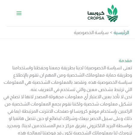
https://api.whatsapp.com/send/?
Instagram
Facebook
LinkedIn
خطي
&text&type=phone_number&app_absent=0
لى
لمحتوى
الرئيسية
سياسة الخصوصية
مقدمة
تعنى (سياسة الخصوصية) لدينا بطريقة جمعنا وحفظنا واستخدامنا
وطريقة حماية معلوماتك الشخصية ومن المهم ان تقوم بالإطلاع
سياسة الخصوصية هذه. ونقصد بالمعلومات الشخصية هي المعلومات
التي ترتبط بشخص معين والتي تستخدم في التعريف عنه.
نحن لا نأخذ بعين الاعتبار أي معلومات مجهولة المصدر لانها لا تصلح في
تشكيل معلومات شخصية ولكننا نقوم بجمع المعلومات الشخصية من
الراغبين بإستخدام موقع كروبسا او صفحات الانترنت المرتبطة (بما في
ذلك وعلى سبيل الحصر بيعك وشرائك لبضائع او حين تتصل هاتفيا او
بواسطة البريد الالكتروني بفريق مركز دعم المستخدمين لدينا). وبمجرد
تزويدك لنا بمعلوماتك الشخصية تكون قد فوضتنا لمعالجة هذه