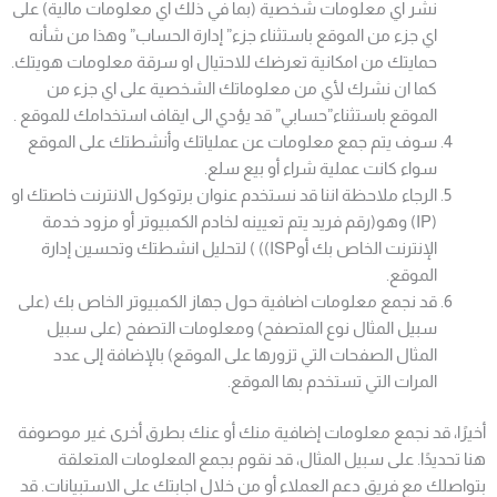
نشر اي معلومات شخصية (بما في ذلك اي معلومات مالية) على
اي جزء من الموقع باستثناء جزء” إدارة الحساب” وهذا من شأنه
حمايتك من امكانية تعرضك للاحتيال او سرقة معلومات هويتك.
كما ان نشرك لأي من معلوماتك الشخصية على اي جزء من
الموقع باستثناء”حسابي” قد يؤدي الى ايقاف استخدامك للموقع .
سوف يتم جمع معلومات عن عملياتك وأنشطتك على الموقع
سواء كانت عملية شراء أو بيع سلع.
الرجاء ملاحظة اننا قد نستخدم عنوان برتوكول الانترنت خاصتك او
(IP) وهو(رقم فريد يتم تعيينه لخادم الكمبيوتر أو مزود خدمة
الإنترنت الخاص بك أوISP)) ) لتحليل انشطتك وتحسين إدارة
الموقع.
قد نجمع معلومات اضافية حول جهاز الكمبيوتر الخاص بك (على
سبيل المثال نوع المتصفح) ومعلومات التصفح (على سبيل
المثال الصفحات التي تزورها على الموقع) بالإضافة إلى عدد
المرات التي تستخدم بها الموقع.
أخيرًا، قد نجمع معلومات إضافية منك أو عنك بطرق أخرى غير موصوفة
هنا تحديدًا. على سبيل المثال، قد نقوم بجمع المعلومات المتعلقة
بتواصلك مع فريق دعم العملاء أو من خلال اجابتك على الاستبيانات. قد