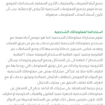
نجمع أيضًا التقييمات والتعليقات الأخرى المتعلقة باستخدامك للموقع.
عندما نقوم بتجميع المعلومات الشخصية للأغراض الإحصائية، يجب أن
تكون أسماء أصحاب المعلومات مجهولة.
استخدامنا لمعلوماتك الشخصية
نقوم بمشاركة معلوماتك الشخصية كما هو موضح أدناه فقط مع
نستخدم معلوماتك الشخصية لتقديم خدمات ودعم من فريق العملاء
وبهدف قياس مستوى خدماتنا وتحسينها لك ومنع النشاطات غير
القانونية وتنفيذ لبنود اتفاقية الاستخدام الموفقة معك (“اتفاقية
الاستخدام”)، اضافة الى حل المشاكل وجمع الرسوم وتزويدك برسائل
الكترونية ترويجية وكذلك من اجل توثيق المعلومات التي زودتنا بها مع
اطراف ثالثة مثلا قد نلجأ الى مشاركة بعض من معلوماتك الشخصية
مع البنوك او التفويض لبطاقات الائتمان لمعالجة وتوثيق خدمات أو مع
اطراف ثالثة لغايات التحقق من عمليات الاحتيال.
برغم حرصنا للمحافظة على سرّيتك، الا اننا قد نحتاج الى الافصاح عن
معلوماتك الشخصية لاجهزة تنفيذ القانون والهيئات الحكومية او اطراف
ثالثة، نكون ملزمين بفعل ذلك باوامر من المحكمة اوغيرها من الدوائر
القانونية لنكون ملتزمين ببنود القانون أو عند اعتقادنا ان الافصاح عن