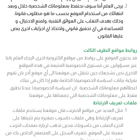
يرجى العلم أننا سوف نحتفظ بمعلوماتك الشخصية خلال وبعد
انتهائك من استخدام الموقع بحسب ما هو مطلوب قانونا،
وذلك بهدف التغلب على العوائق التقنية ,ولمنع الاحتيال، و
للمساعدة في اي تحقيق قانوني ولاتخاذ اي اجراءات اخرى ينص
عليها القانون.
روابط مواقع الطرف الثالث
قد يحتوي الموقع على روابط من مواقع الكترونية اخرى، الرجاء العلم باننا
غير مسؤولين عن مستوى الخصوصية المتبعة في هذه المواقع
الاخرى.نحن نشجعك حين تنتقل من موقعنا الى أي موقع أخر بان تقوم
بقراءة بيانات (سياسة الخصوصية) الخاصة بهم إذا كان في نيتك
اعطائهم معلوماتك الشخصية . ان (سياسة الخصوصية) عندنا تطبق
فقط على معلوماتك الشخصية التي جمعناها على موقعنا.
ملفات تعريف الارتباط
مثل العديد من مواقع الانترنت فان موقعنا يستخدم ملفات
تعريف الإرتباط وهي ملفات حاسوب صغيرة يتم تثبيتها على
الجزء الصلب من حاسوبك، فحين تذهب لزيارة صفحات انترنت
معينة على الموقع, تتعرف السجل على المتصفح الخاص بك من