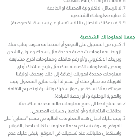
ملفات تعريف الارتباط Cookies
لا للرسائل الالكترونية المضللة او الخادعة
حماية معلوماتك الشخصية
كيف يمكنك الاتصال بنا للاستفسار عن (سياسة الخصوصية)
جمعنا لمعلوماتك الشخصية
كجزء من التسجيل على الموقع أو استخدامه سوف يطب منك
تزويدنا بمعلومات شخصية محددة مثل اسمك وعنوان الشحن
وبريدك الالكتروني و/أو رقم هاتفك ومعلومات اخرى مشابهة
وبعض المعلومات الاضافية عنك مثل تاريخ ميلادك أو اي
معلومات محددة لهويتك. إضافة إلى ذلك وبهدف توثيقنا
لهويتك قد نحتاج منك أن تقدم لنا اثبات ساري المفعول يثبت
هويتك (مثلا نسخة عن جواز سفرك وتاشيرة او تصريح الاقامة
والهوية الوطنية و/ أو رخصة القيادة).
قد نحتاج ايضا الى جمع معلومات مالية محددة منك، مثلا
بطاقتك الائتمانية و/أو تفاصيل حسابك المصرفي .
يجب عليك ادخال هذه المعلومات المالية في قسم “حسابي” على
الموقع. وسوف نستخم هذه المعلومات لغايات اصدار الفوانير
واسنكمال طلباتك. عند تسجيلك في الموقع، ينبغى عليك عدم