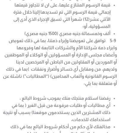
قيمة الرسوم المتنازع عليها، على ان لا تتجاوز قيمتها
إجمالي قيمة الرسوم التي تم تسديدها إلينا خلال فترة
الأثني عشر(12) شهراً التي تسبق الإجراء الذي أدى إلى
المسؤولية، أو؛
ألف وخمسمائة جنيه مصري (1500 جنيه مصري)
5-9
توافق على تعويضنا وإبراء ذمتنا، بما في ذلك تعويض
وابراء ذمة شركتنا الأم والشركات التابعة لها وفروعها
وأعضاء مجلس الإدارة أو المسؤولين أو الوكلاء أو الموظفين
أو الموردين أو المقاولين من الباطن أو المرخصين لدينا
ولديهم، من ومقابل أي خسائر وأضرار ونفقات )بما في ذلك
الرسوم القانونية وأتعاب المحامين
) (“
المطالبات”) ناشئة عن
أو متعلقة بما يلي
:
رفضنا استلام منتجك منك بموجب شروط البائع ،
أي مطالبات أو طلبات مرفوعة من قبل الغير ( بما في
ذلك المشترين الذين يستخدمون موقعنا) بسبب أو نتيجة
استخدامك للخدمات،
مخالفتك لأي حكم من أحكام شروط البائع بما في ذلك