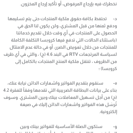
نخطرك فيه بإرجاع المرفوض، أو تأكيد إرجاع المخزون
.
‌د- تحتفظ بكافة حقوق ملكية المنتجات حتى يتم تسليمها
ودفع ثمنها من قبل المشتري، ولن يكون لنا الحق في
الحصول على المنتجات في أي وقت خلال تقديم خدماتنا
(باستثناء الحالات التي تدفع فيها كروبسا التكلفة الكاملة
للمنتجات من خلال تعويض الضرر، أو في حالة عدم الامتثال
لسياسة المرتجعات
RTV
في البند 4.6 (ج) ، والتي في أي ظرف
من الظروف ، تنتقل ملكية المنتج المنتجات بالكامل إلى
كروبسا) ؛
‌ه- سنقوم بتقديم الفواتير واشعارات الدائن نيابة عنك،
بناء على بيانات البطاقة الضريبية التي تقدمها وفقاً للفقرة 4.2
(ح) من أجل تسهيل المعاملات بينك وبين المشتري. وسوف
تُرسَل هذه الفواتير واشعارات الدائن إليك في صيغة
إلكترونية
.
‌و- ستكون الصلة الأساسية للفواتير بينك وبين