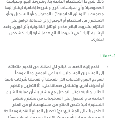
ذلك شروط الاستخدام الخاصة بنا، وشروط البيع، وسياسة
الخصوصية
)
وأي سياسات أخرى وشروط إضافية (يشار إليها
مجتمعة بـ
“
الوثائق القانونية
“).
بالوصول و/أو التسجيل و/أو
الاستمرار في استخدام أو الوصول إلى خدماتنا، توافق على
الالتزام بشروط البائع هذه والوثائق القانونية بأثر فوري. وتعد
الإشارة
“
إليك
”
في شروط البائع هذه إشارة إليك كشخص
اعتباري
.
2- خدماتنا
نقدم إليك الخدمات كبائع لكي نمكنك من تقديم منتجاتك
إلى المشترين المسجلين لدينا في الموقع
.
وذلك وفقاً
لنموذج البيع والخدمات التي نقدمها أو تقدمها شركات تابعة
أو أطراف أخرى. وتشتمل خدماتنا على: (أ) التخزين وتنظيم
الطلب وتلبيته (مثل التواصل مع مشترٍ بشأن عملية الشراء
الخاصة به والحصول على المدفوعات من مشترٍ وتنظيم
التسليم)؛ (ب) شحن المنتج من مستودعك أو من المقر
الخاص بك الى المشتري؛ (ج) تحصيل المبالغ النقدية ومعالجة
المدفوعات؛ و (د) تأمين مركز الاتصال وخدمة العملاء وفقًا