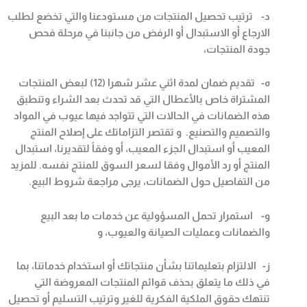
‌د- ترتيب تحصيل المنتجات من مستودعنا والتي تخضع لطلب
الارجاع أو الاستبدال أو الرفض من جانبنا في مرحلة فحص
جودة المنتجات،
‌ه- تقديم ضمان لمدة اثني عشر شهرا (12) لبعض المنتجات
المشتراة خاص بالأعطال التي قد تحدث بعد الشراء وتنطبق
هذه الضمانات في الحالات التي تتواجد فيها عيوب في المواد
والتصميم والتصنيع. و تقتصر التزاماتك على إصلاح المنتج
المعيب أو استبدال الجزء المعيب، أو وفقاً لتقديرنا، استبدال
المنتج أو رد الأموال وفقا لسعر السوق للمنتج نفسه. للمزيد
من التفاصيل حول الضمانات، يرجى مراجعة شروط البيع
.
‌و- استمرار تحمل المسؤولية عن خدمات ما بعد البيع
والضمانات وعمليات الصيانة والعيوب، و
‌ز- الالتزام بتعليماتنا بشأن منتجاتك أو استخدام خدماتنا، بما
في ذلك ما يتعلق بحذف قوائم المنتجات المعروضة التي
تنتهك حقوق الملكية الفكرية للغير وترتيب التسليم أو تحصيل