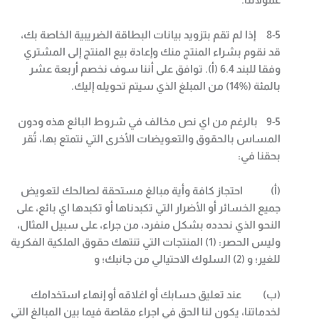
8-5
إذا لم تقم بتزويد بيانات البطاقة الضريبية الخاصة بك،
قد نقوم بشراء المنتج منك وإعادة بيع المنتج إلى المشتري
وفقا للبند 6.4 (أ). توافق على أننا سوف نخصم أربعة عشر
بالمئة (%14) من المبلغ الذي سيتم تحويله إليك
.
9-5
بالرغم من اي نص مخالف في شروط البائع هذه ودون
المساس بالحقوق والتعويضات الأخرى التي نتمتع بها، تُقر
بحقنا في
:
(
أ) احتجاز كافة وأية مبالغ مستحقة لصالحك لتعويض
جميع الخسائر أو الأضرار التي تكبدناها أو تكبدها اي بائع، على
النحو الذي نحدده بشكل منفرد، من جراء، على سبيل المثال،
وليس الحصر: (1) المنتجات التي تنتهك حقوق الملكية الفكرية
للغير؛ و
(2)
السلوك الاحتيالي من جانبك؛ و
(
ب) عند تعليق حسابك أو اغلاقه أو إنهاء استخدامك
لخدماتنا، يكون لنا الحق في اجراء مقاصة فيما بين المبالغ التي