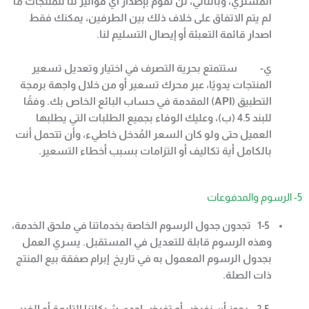
المشتري، وبالتالي، لن تقوم بإصدار أي فواتير لنا للمنتجات ما
لم يتم الاتفاق على خلاف ذلك بين الطرفين، يمكنك فقط
اصدار قائمة التعبئة أو إيصال التسليم لنا
.
ي- ستتمتع بحرية التصرف في اختيار وتعديل تسعير
المنتجات يدويًا، عبر محرك تسعير أو من خلال واجهة برمجة
التطبيق
(API)
المقدمة في حساب البائع الخاص بك. وفقًا
للبند
4.5 (
ب)، وعليك الوفاء بجميع الطلبات التي يطلبها
العميل حتى ولو كان السعر المُدخل خاطيء، وأن تتحمل أنت
بالكامل أية تكاليف أو التزامات بسبب أخطاء التسعير
.
5- الرسوم والمدفوعات
1-5
تجدون جدول الرسوم الخاصة بخدماتنا في ملحق الخدمة،
وهذه الرسوم قابلة للتعديل في المستقبل. يسري العمل
بجدول الرسوم المعمول به في تاريخ إبرام صفقة بيع المنتج
ذات الصلة
.