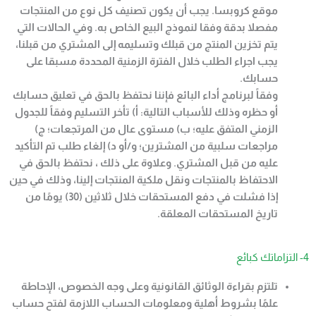
موقع كروبسا. يجب أن يكون تصنيف كل نوع من المنتجات
مفصلا بدقة وفقا لنموذج البيع الخاص به. وفي الحالات التي
يتم تخزين المنتج من قبلك وتسليمه إلى المشتري من قبلنا،
يجب اجراء الطلب خلال الفترة الزمنية المحددة مسبقا على
حسابك
.
وفقاً لبرنامج أداء البائع فإننا نحتفظ بالحق في تعليق حسابك
أو حظره وذلك للأسباب التالية: أ) تأخر التسليم وفقاً للجدول
الزمني المتفق عليه؛ ب
)
مستوى عال من المرتجعات؛ ج)
مراجعات سلبية من المشترين؛ و/أو د) إلغاء طلب تم التأكيد
عليه من قبل المشتري. وعلاوة على ذلك ، نحتفظ بالحق في
الاحتفاظ بالمنتجات ونقل ملكية المنتجات إلينا، وذلك في حين
إذا فشلت في دفع المستحقات خلال ثلاثين (30) يومًا من
تاريخ المستحقات المعلقة
.
4- التزاماتك كبائع
تلتزم بقراءة الوثائق القانونية وعلى وجه الخصوص، الإحاطة
علمًا بشروط أهلية ومعلومات الحساب اللازمة لفتح حساب