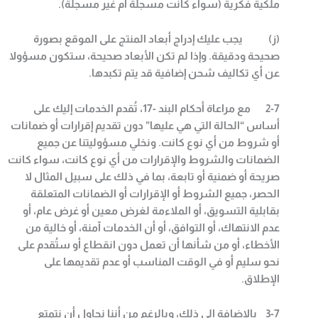
ملكية فكرية (سواء كانت مسجلة أم غير مسجلة
).
(
ز) يجب عليك إدراج أبعاد المنتج على الموقع بصورة
صحيحة ودقيقة. وإذا لم تكن الأبعاد صحيحة، ستكون مسؤولا
عن أي تكاليف شحن إضافية قد يتم تكبدها
.
2-7
مع مراعاة أحكام البند
-17
، تُقدم الخدمات إليك على
أساس “الحالة التي هي عليها” دون تقديم إقرارات أو ضمانات
أو شروط من أي نوع كانت. ونخلي مسؤوليتنا عن جميع
الضمانات والشروط والإقرارات من أي نوع كانت، سواء كانت
صريحة أو ضمنية أو تابعة، بما في ذلك على سبيل المثال لا
الحصر، جميع الشروط أو الإقرارات أو الضمانات المتعلقة
بقابلية التسويق، أو الملاءمة لغرض معين أو غرض عام، أو
عدم الانتهاك، أو التوافق، أو أن الخدمات آمنة، أو خالية من
الأخطاء، أو من شأنها أن تعمل دون انقطاع أو ستُقدم على
نحو سليم أو في الوقت المناسب أو عدم تقديمها على
الإطلاق
.
3-7
بالاضافة الى ذلك، وبالرغم من أننا نحاول أن نتمتع