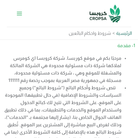
https://api.whatsapp.com/send/?
Instagram
Facebook
LinkedIn
خطي
&text&type=phone_number&app_absent=0
لى
لمحتوى
الرئيسية
شروط واحكام البائعين
1- مقدمة
مرحبًا بكم في موقع كوربسا
.
شركة كروبسا اي كومرس
لملاكها شركة ذات مسئولية محدودة هي الشركة المالكة
والمشغلة للموقع وهي ، شركة ذات مسئولية محدودة،
مسجلة في جمهورية مصر العربية بموجب رخصة رقم 111111
تنص شروط وأحكام البائع
(“
شروط البائع
“)
وجميع
السياسات والشروط الإضافية (في حال تطبيقها) الموجودة
على الموقع، على الشروط التي تتيح لك كبائع الدخول
واستخدام الموقع والخدمات والتطبيقات، بما في ذلك تطبيق
الهاتف الجوال الخاص بنا، (يشار إليها مجتمعة بـ
“
الخدمات
“)
،
وذلك لغرض البيع مباشرة إلى المشترين عبر الموقع. تُطبق
شروط البائع هذه بالإضافة إلى كافة الشروط الأخرى (بما في