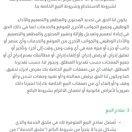
لشروط الاستخدام وشروط البيع الخاصة بنا
.
يكون لنا الحق في تحديد المحتوى والمظهر والتصميم والأداء
الوظيفي وجميع الجوانب الأخرى للموقع والخدمات (بما في ذلك الحق
في إعادة تصميم وتعديل وإزالة وتغيير المحتوى والمظهر والتصميم
والأداء الوظيفي والجوانب الأخرى من الموقع والخدمات وأي عنصر أو
جانب أو جزء أو ميزة منه في أي وقت ومن وقت إلى آخر)، وتأخير أو
تعليق إدراج، أو رفض إدراج، أو إلغاء إدراج، أو مطالبتك بعدم إدراج أي أو
جميع المنتجات حسب تقديرنا المطلق. ويجوز لنا، حسب تقديرنا
المطلق، ايقاف اي من صفقات البيع الخاصة بك بغرض اجراء تحقيق،
كما ويكون لنا الحق برفض معالجة و/أو تقييد وجهات شحن و/أو
وقف و/أو إلغاء أي من صفقات البيع الخاصة بك إذا اعتبرنا ذلك
ضرورياً لأغراض قانونية أو لضمان الالتزام بشروط البائع
3- نماذج البيع
تُفصَل نماذج البيع المتوفرة لك في ملحق الخدمة والذي
يشكل جزءا لا يتجزأ من شروط البائع (“ملحق الخدمة
“)
من