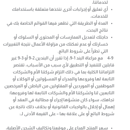
لخدماتنا،
أي تعليق أو إجراءات أخرى نتخذها متعلقة باستخدامك
للخدمات،
المدة أو الطريقة التي تظهر فيها القوائم الخاصة بك في
نتائج البحث،
حاجتك لتعديل الممارسات أو المحتوى أو السلوك أو
خسارتك أو عدم تمكنك من مزاولة الأعمال نتيجة التغييرات
التي تطرأ على شروط البائع
.
4-9
مع مراعاة البند 1-9، إذا تقرر أن البندين 2-9 أو 3-9 غير
قابلين للتنفيذ أو التطبيق لأي سبب من الأسباب، تقتصر
التزاماتنا الكلية بما في ذلك التزام شركتنا الأم والشركات
التابعة لها وفروعها والمدراء أو المسؤولين أو الوكلاء أو
الموظفين أو الموردين أو المقاولين من الباطن أو المرخصين
التابعين لنا ولشركتنا الأم والشركات التابعة لها وفروعها؛
تجاهك، سواء كان منشؤها إجراء أو مطالبة في العقد أو
إهمال أو إخلال بالواجبات القانونية أو بخلاف ذلك ناتجة عن
شروط البائع أو على علاقة بها – على القيمة الأدنى لـ
:
سعر المنتج المباع على موقعنا وتكاليف الشحن الأصلية،