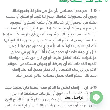
10- تعليق العمل بحسابك وإنهائه
1-10
مع عدم المساس بأي حق من حقوقنا وتعويضاتنا
ودون أي مسؤولية تجاهك، يجوز لنا تقييد أو تعليق أو سحب
حقك في الوصول إلى خدماتنا و/أو حذف المحتوى الموجود
المقدم من قبلك أو نيابة عنك إذا اعتبرنا، في تقديرنا المطلق:
(أ) أنك قد قمت بالإخلال بشروط البائع بأي طريقة كانت، (ب)
أننا قمنا برفض استلام المنتج منك بموجب شروط البائع،
(
ج)
أنك لم تتعاون تعاوناً مناسباً مع أي تحقيق من قبلنا أو من
قبل اي جهة خاصة او حكومية، (د) أنك لم تلتزم في تحقيق
مؤشرات الأداء المتفق عليها؛ أو ان كان من شأن مواصلة
تقديم الخدمات لك أن يعرضنا أو يعرض مستخدمي الموقع
الآخرين إلى إجراء تنظيمي أو أي خطر محدق آخر. عند إنهاء
حسابك، سيتم انهاء سجل حساب البائع الخاص بك
.
2-10
ان اي إنهاء لـشروط البائع هذه (مهما كان سببه) يجب
أن لا: (أ) يؤثر على أي حقوق أو التزامات مستحقة لأي من
تواصل معنا
الطرفين، (ب) يؤثر على أي حكم من أحكام شروط البائع الذي
Open
يُنص صراحةً أو ضمناً على سريانه أو الإنهاء؛ أو (ج) يتطلب أمر
chaty