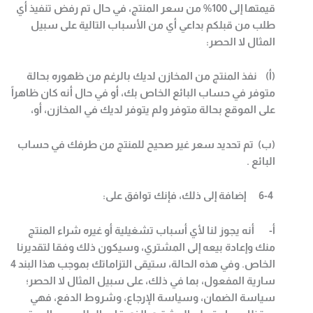
قيمتها إلى 100% من سعر المنتج، في حال تم رفض تنفيذ أي
طلب من قبلكم بداعي أي من الأسباب التالية على سبيل
المثال لا الحصر
:
(أ‌) نفذ المنتج من المخازن لديك بالرغم من ظهوره بحالة
متوفر في حساب البائع الخاص بك، أو في حال أنه كان ظاهراً
على الموقع بحالة متوفر ولم يتوفر لديك في المخازن، أو،
(ب) تم تحديد سعر غير صحيح للمنتج من طرفك في حساب
البائع
.
6-4
إضافة إلى ذلك، فإنك توافق على
:
‌أ- أنه يجوز لنا لأي أسباب تشغيلية أو غيره شراء المنتج
منك وإعادة بيعه إلى المشتري، وسيكون ذلك وفقا لتقديرنا
الخاص. وفي هذه الحالة، ستيقى التزاماتك بموجب هذا البند 4
سارية المفعول، بما في ذلك، على سبيل المثال لا الحصر؛
سياسة الضمان، وسياسة الإرجاع، وشروط الدفع، فهي