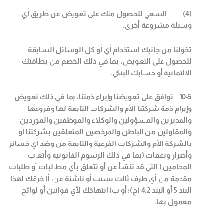
(4)
السعي للحصول منك على تعويض عن طريق أي
وسيلة مشروعة أخرى
.
تخولنا من جانبك استخدام أي أو كل الوسائل السابقة
للحصول على التعويض، بما في ذلك الخصم من بطاقتك
الائتمانية أو حسابك البنكي
.
10-5
توافق على تعويضنا وإبراء ذمتنا، بما في ذلك تعويض
وإبرام ذمة شركتنا الأم والشركات التابعة لها وفروعها
والمديرين والمسؤولين والوكلاء والموظفين والموردين
والمقاولين من الباطن والمرخصين المتعلقين بشركتنا أو
بالشركة الأم والشركات الفرعية والتابعة من وضد أي خسائر
وأضرار ونفقات (بما في ذلك الرسوم القانونية وأتعاب
المحامين ) التي قد تنشأ عن أو تتعلق بأي مطالبات أو طلبات
مقدمة من أي طرف ثالث بسبب أو ناشئة عن: أ) خرقك لهذا
البند 5 أو البند 4.2 (ح)؛ أو ب) انتهاكك لأي قوانين أو لوائح
معمول بها
.