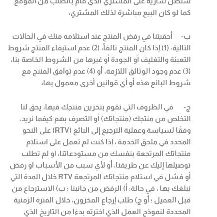
ستظل سارية على المشتري الذي قام بالطلب من الموقع
كما لو كان البيع مباشرة لذلك المشتري،
‌ب- أحقيتنا في رفض المنتج عند استلامه منك في الحالات
التالية: (1) إذا كان المنتج تالفاً،
(2)
عدم استيفاء المنتج شروط
التعبئة والتغليف أو الجودة أو غيرها من الشروط الخاصة بنا،
(3) عدم وجود الوثائق اللازمة، أو (4) عدم توافق المنتج مع
شروط البائع هذه أو أي قوانين أخرى معمول بها،
‌ج- في الظروف التي نقوم بتخزين منتجك فيها، يحق لنا
التخلص من منتجك (منتجاتك) أو التصرف بهم كيفما نريد،
وفقًا لسياسة وعملية الترجيع إلى البائع
(RTV)
على النحو
المحدد في ملحق الخدمة ، إذا كنت لم تعمل على استلام
منتجاتك المرتجعة بنفسك من مستودعاتنا، او لم تطلب
توصيلها إليك عن طريقنا، أو لأي سبب من الأسباب او رفض
أو فشل في استلام منتجاتك المرتجعة
RTV
خلال المدة التي
نبلغك بها ، في حالة: أ) الرفض من جانبنا ؛ ب) الاسترجاع من
قبل العميل ؛ أو ج) طلب إرجاع المخزون، خلال الفترة الزمنية
المحددة لنموذج العمل الذي اخترته بدءًا من التاريخ الذي