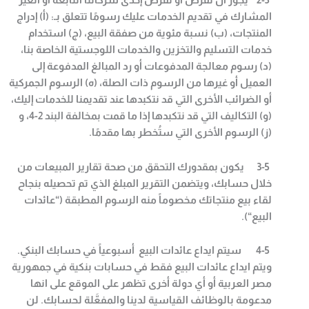
2-5
يجوز أن نفرض أو تفرض إحدى شركاتنا التابعة أو الغير
المشارك في تقديم الخدمات عليك رسومًا تتعلق بـ: (أ) إدراج
المنتجات، (ب) نسبة مئوية من صفقة البيع، (ج) استخدام
خدمات التسليم والتخزين والخدمات اللوجستية الخاصة بنا،
(د) رسوم معالجة المدفوعات أو رد المبالغ المدفوعة إلى
العميل أو غيرها من الرسوم ذات الصلة، (ه) الرسوم الجمركية
أو الضرائب الأخرى التي قد نتكبدها عند تقديمنا للخدمات إليك،
(و) التكاليف التي قد نتكبدها إذا ما قمت بمخالفة البند
2-4
، و
(ز) الرسوم الأخرى التي ستُخطر بها مقدمًا
.
3-5
يكون بمقدورك التحقق من صحة تقارير المبيعات من
خلال حسابك، ويتضمن التقرير المبلغ الذي تم تحصيله بنجاح
لقاء بيع منتجاتك مخصوماً منه الرسوم المطبقة
(“
عائدات
البيع
“).
4-5
سيتم ايداع عائدات البيع أسبوعياً في حسابك البنكي.
ويتم ايداع عائدات البيع فقط في حسابات بنكية في جمهورية
مصر العربية أو أي دولة أخرى تظهر على الموقع على انها
مدعومة بالوظائف القياسية لدينا والمفعَّلة لحسابك. لن