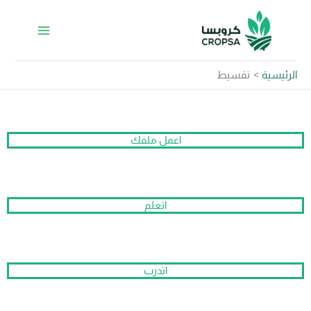
https://api.whatsapp.com/send/?
Instagram
Facebook
LinkedIn
خطي
&text&type=phone_number&app_absent=0
لى
لمحتوى
الرئيسية
تقسيط
اعمل ملفك
اتعلم
اتدرب