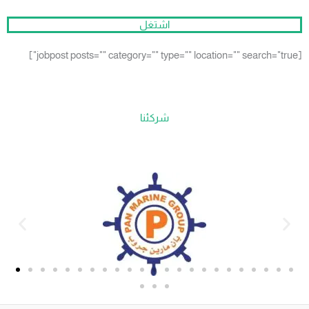
اشتغل
[jobpost posts="" category="" type="" location="" search="true"]
شركئنا